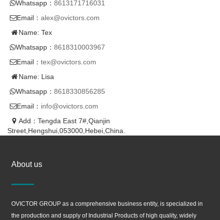
Whatsapp：
8613171716031
Email：
alex@ovictors.com
Name: Tex
Whatsapp：
8618310003967
Email：
tex@ovictors.com
Name: Lisa
Whatsapp：
8618330856285
Email：
info@ovictors.com
Add：Tengda East 7#,Qianjin
Street,Hengshui,053000,Hebei,China.
About us
OVICTOR GROUP as a comprehensive business entity, is specialized in
the production and supply of Industrial Products of high quality, widely