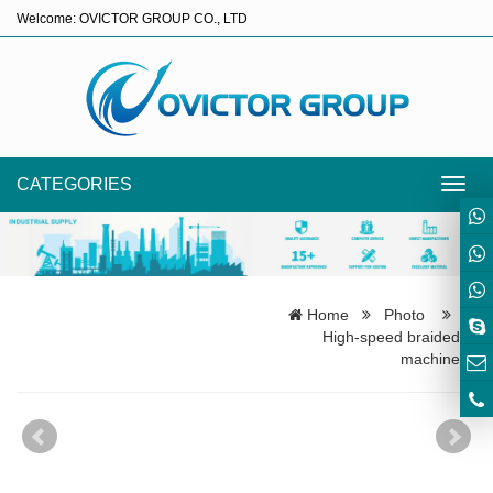
Welcome: OVICTOR GROUP CO., LTD
CATEGORIES
Toggl
navig
Home
Photo
High-speed braided
machine